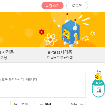
특강소개
로그인
T
자격증
e-test
자격증
코딩
한글+파포+엑셀
 않도록 유의하시기 바랍니다.
코딩
스쿨
인쇄
이전
다음