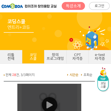
특강소개
로그인
코딩스쿨
엔트리+코듀
리틀
코딩
창의
CPT
e-test
천재
스쿨
프로그래밍
자격증
자격증
전체
28
건, 3/3페이지
시간순
조회순
코딩
스쿨